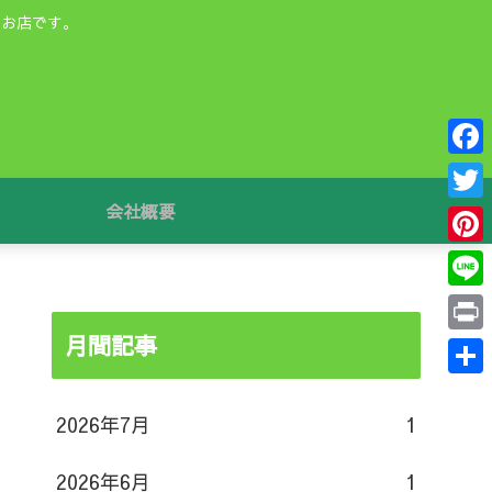
るお店です。
F
a
会社概要
T
c
w
P
e
i
i
L
b
t
n
i
月間記事
o
P
t
t
n
o
r
e
共
e
e
k
i
2026年7月
1
r
有
r
n
e
2026年6月
1
t