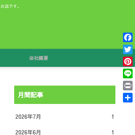
るお店です。
F
a
会社概要
T
c
w
P
e
i
i
L
b
t
n
i
月間記事
o
P
t
t
n
o
r
e
共
e
e
k
i
2026年7月
1
r
有
r
n
e
2026年6月
1
t