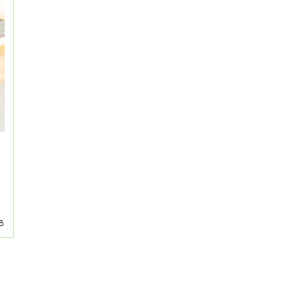
で
、
8