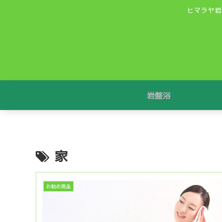
ヒマラヤ岩
岩盤浴
家
お勧め商品