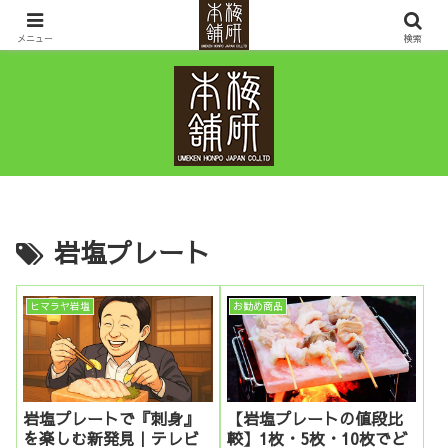
ヒマラヤ岩塩・岩盤浴ベッドなど鉱石の販売を通して10年先の健康と幸せを考
えるお店です。
メニュー
検索
岩塩プレート
ヒマラヤ岩塩
お勧め商品
岩塩プレートで『刺身』
【岩塩プレートの値段比
を楽しむ新発見｜テレビ
較】1枚・5枚・10枚でど