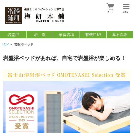
岩盤浴
岩 塩
家畜岩塩
有機ｹﾞﾙﾏ
薬石温浴
TOP
>
岩盤浴ベッド
岩盤浴ベッドがあれば、自宅で岩盤浴が楽しめる！