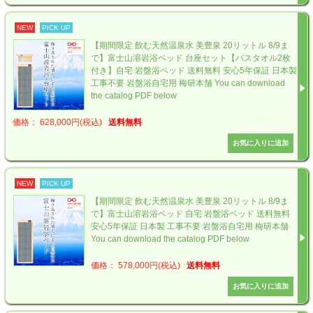
NEW
PICK UP
【期間限定 飲む天然温泉水 美豊泉 20リットル 8/9ま
で】富士山溶岩浴ベッド 台座セット【バスタオル2枚
付き】自宅 岩盤浴ベッド 送料無料 安心5年保証 日本製
工事不要 岩盤浴自宅用 梅研本舗 You can download
the catalog PDF below
価格： 628,000円(税込)
送料無料
NEW
PICK UP
【期間限定 飲む天然温泉水 美豊泉 20リットル 8/9ま
で】富士山溶岩浴ベッド 自宅 岩盤浴ベッド 送料無料
安心5年保証 日本製 工事不要 岩盤浴自宅用 梅研本舗
You can download the catalog PDF below
価格： 578,000円(税込)
送料無料