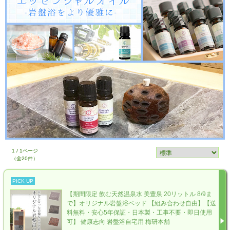
1 / 1ページ
（全20件）
PICK UP
【期間限定 飲む天然温泉水 美豊泉 20リットル 8/9ま
で】オリジナル岩盤浴ベッド 【組み合わせ自由】【送
料無料・安心5年保証・日本製・工事不要・即日使用
可】 健康志向 岩盤浴自宅用 梅研本舗