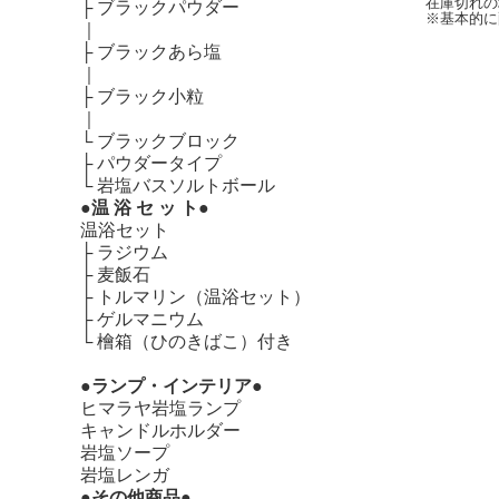
在庫切れの
├
ブラックパウダー
※基本的に
｜
├
ブラックあら塩
｜
├
ブラック小粒
｜
└
ブラックブロック
├
パウダータイプ
└
岩塩バスソルトボール
●温 浴 セ ッ ト●
温浴セット
├
ラジウム
├
麦飯石
├
トルマリン（温浴セット）
├
ゲルマニウム
└
檜箱（ひのきばこ）付き
●ランプ・インテリア●
ヒマラヤ岩塩ランプ
キャンドルホルダー
岩塩ソープ
岩塩レンガ
●その他商品●