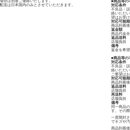
場合は別途ご連絡いたします。
■商品等の
配送は日本国内のみとさせていただきます。
対応条件
不良品・誤
絡いただい
望はお受け
対応可能期
商品到着後
返金額
商品代金全
返品送料
店舗負担
備考
返金を希望
■商品等の
対応条件
不良品・誤
絡いただい
ご要望はお
対応可能期
商品到着後
返品送料
店舗負担
再送料
店舗負担
備考
同一商品の
す。その際
一度開封さ
でキズや汚
商品到着後