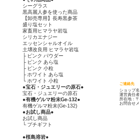
シーグラス
黒高麗人参を使った商品
【卸売専用】長寿黒参茶
盛り塩セット
家畜用ヒマラヤ岩塩
シリカエナジー
エッセンシャルオイル
土壌改良用 ヒマラヤ岩塩
├
ピンク パウダー
├
ピンク あら塩
├
ピンク 小粒
├
ホワイト あら塩
└
ホワイト 小粒
ご連絡先
●宝石・ジュエリーの原石●
ショップ名
宝石・ジュエリーの原石
運営責任者
所在地：〒8
●有機ゲルマ粉末Ge-132●
お問合せメール
有機ゲルマ粉末(Ge-132)
●お試し商品●
お試し商品
└
プチギフト
●桜島溶岩●