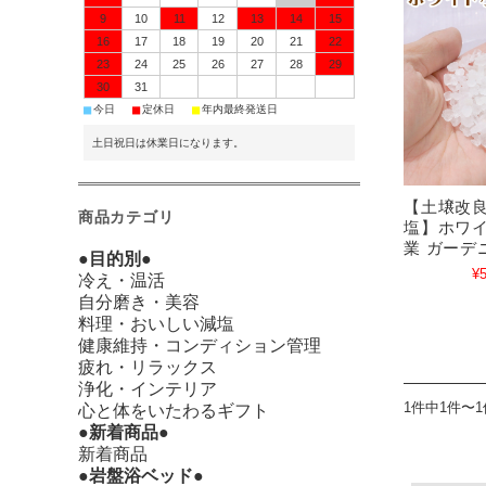
9
10
11
12
13
14
15
16
17
18
19
20
21
22
23
24
25
26
27
28
29
30
31
■
■
■
今日
定休日
年内最終発送日
土日祝日は休業日になります。
【土壌改良
商品カテゴリ
塩】ホワイト
業 ガーデ
●目的別●
¥5
冷え・温活
自分磨き・美容
料理・おいしい減塩
健康維持・コンディション管理
疲れ・リラックス
浄化・インテリア
1件中1件〜
心と体をいたわるギフト
●新着商品●
新着商品
●岩盤浴ベッド●