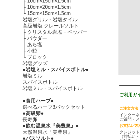
├
10cm×15cm×1.5cm
├
10cm×20cm×1.5cm
└
15cm×15cm×1.5cm
岩塩グリル・岩塩タイル
高級岩塩 クレールソルト
├
クリスタル岩塩 + ペッパー
├
パウダー
├
あら塩
├
小粒
└
ブロック
岩塩グッズ
●岩塩ミル・スパイスボトル●
岩塩ミル
スパイスボトル
岩塩ミル・スパイスボトル
ご利用ガ
●食用ハーブ●
選べるハーブ3パックセット
ご注文方法
●高級卵●
インターネ
ご質問・メ
長寿卵
●飲む温泉水『美豊泉』●
お支払い方
天然温泉水『美豊泉』
クレジット
（前払い・
●バスソルト●