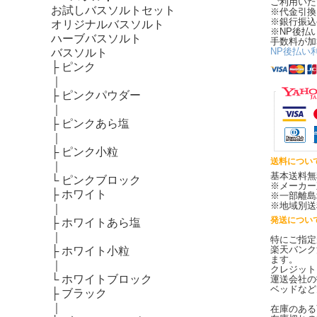
ご利用いた
お試しバスソルトセット
※代金引換
※銀行振込
オリジナルバスソルト
※NP後払
ハーブバスソルト
手数料が加
NP後払い
バスソルト
├
ピンク
｜
├
ピンクパウダー
｜
├
ピンクあら塩
｜
├
ピンク小粒
送料につい
｜
基本送料無
└
ピンクブロック
※メーカー
├
ホワイト
※一部離島
※地域別送
｜
発送につい
├
ホワイトあら塩
｜
特にご指定
楽天バンク
├
ホワイト小粒
ます。
｜
クレジット
└
ホワイトブロック
運送会社の
ベッドなど
├
ブラック
｜
在庫のある