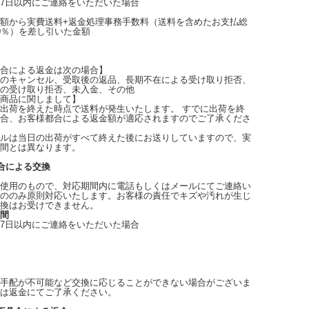
7日以内にご連絡をいただいた場合
額から実費送料+返金処理事務手数料（送料を含めたお支払総
0％）を差し引いた金額
合による返金は次の場合】
のキャンセル、受取後の返品、長期不在による受け取り拒否、
の受け取り拒否、未入金、その他
商品に関しまして】
出荷を終えた時点で送料が発生いたします。 すでに出荷を終
合、お客様都合による返金額が適応されますのでご了承くださ
ルは当日の出荷がすべて終えた後にお送りしていますので、実
間とは異なります。
合による交換
使用のもので、対応期間内に電話もしくはメールにてご連絡い
ののみ原則対応いたします。お客様の責任でキズや汚れが生じ
換はお受けできません。
間
7日以内にご連絡をいただいた場合
手配が不可能など交換に応じることができない場合がございま
は返金にてご了承ください。