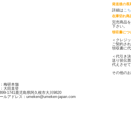
発送後の長
詳細は
こち
在庫切れ商
完売商品を
下さい。
領収書につ
＜クレジッ
ご契約され
領収書に代
＜代引き決
送り状伝票
代えさせて
その他のお
：梅研本舗
：大田直登
99-1741鹿児島県阿久根市大川9820
アドレス：umeken@umeken-japan.com