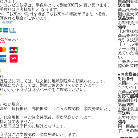
だけます。
商品到着後
、コンビニ決済は、手数料として別途330円を 貰い受けます。
返金額
手数料はお客様負担と なります。
商品代金全
いにてお支払い期日を過ぎてもお支払の確認ができない場合、
額の最大1
算される場合がございます。
返品送料
利用規約
お客様負担
備考
【お客様都
商品発送後
代引き決済
【メール便
メール便は
えていた場
い。
※発送メー
際の出荷時
て
■お客様都
料
対応条件
直送品に関しては、注文後に地域別送料を頂戴いたします。
未開封・未
地域につきましては、別途ご連絡させていただきます。
ただいたも
料がかかる商品は商品ページをご確認ください。
た商品の交
て
対応可能期
商品到着後
がない場合、
返品送料
決済、銀行振込、郵便振替、⇒ご入金確認後、順次発送いたし
お客様負担
再送料
、代金引換 ⇒ご注文確認後、順次発送いたします。
お客様負担
指定はできません。
備考
大型商品は平日のお届けとなります。
同一商品の
す。その際
商品はご注文確認後、順次発送いたします。