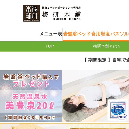
メニュー表
岩盤浴ベッド
食用岩塩
バスソル
TOP
梅研本舗とは？
【 期間限定 】自宅で岩盤浴