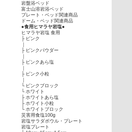
岩盤浴ベッド
富士山溶岩浴ベッド
プレート・ベッド関連商品
ドーム・ベッド関連商品
●食用ヒマラヤ岩塩●
ヒマラヤ岩塩 食用
├
ピンク
｜
├
ピンクパウダー
｜
├
ピンクあら塩
｜
├
ピンク小粒
｜
└
ピンクブロック
└
ホワイト
├
ホワイトあら塩
├
ホワイト小粒
└
ホワイトブロック
災害用食塩100g
岩塩サラダボウル・プレート
岩塩プレート