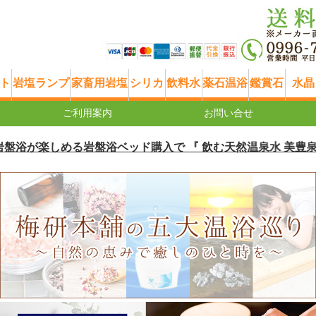
ト
岩塩ランプ
家畜用岩塩
シリカ
飲料水
薬石温浴
鑑賞石
水晶
ご利用案内
お問い合せ
が楽しめる岩盤浴ベッド購入で 『 飲む天然温泉水 美豊泉 20リ