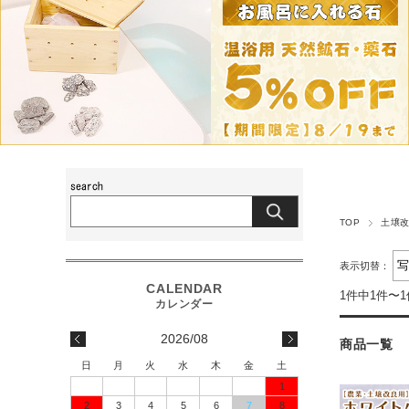
TOP
土壌改
表示切替：
1件中1件〜
2026/08
商品一覧
日
月
火
水
木
金
土
1
2
3
4
5
6
7
8