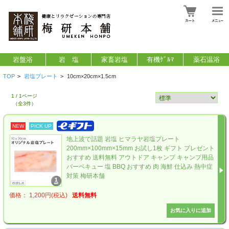
岩盤浴
岩 塩
家畜岩塩
有機ｹﾞﾙﾏ
薬石温浴
TOP
>
岩塩プレート
>
10cm×20cm×1.5cm
1 / 1ページ
（全3件）
NEW
PICK UP
地上波で話題 岩塩 ヒマラヤ岩塩プレート
200mm×100mm×15mm お試し1枚 ギフト プレゼント
おすすめ 送料無料 アウトドア キャンプ キャンプ用品
バーベキュー 塩 BBQ おすすめ 肉 海鮮 仕込み 熱中症
対策 梅研本舗
価格： 1,200円(税込)
送料無料