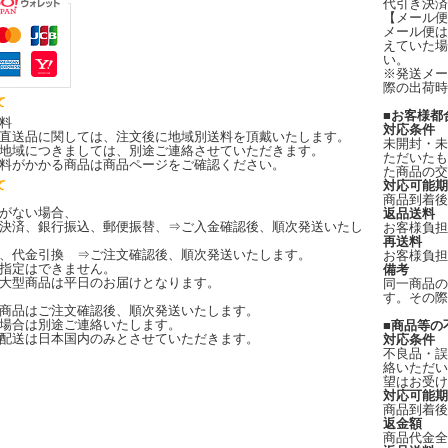
代引き決済
【メール便
メール便は
えていた場
い。
※発送メー
際の出荷時
て
■お客様都
料
対応条件
直送品に関しては、注文後に地域別送料を頂戴いたします。
未開封・未
地域につきましては、別途ご連絡させていただきます。
ただいたも
料がかかる商品は商品ページをご確認ください。
た商品の交
て
対応可能期
商品到着後
がない場合、
返品送料
決済、銀行振込、郵便振替、⇒ご入金確認後、順次発送いたし
お客様負担
再送料
、代金引換 ⇒ご注文確認後、順次発送いたします。
お客様負担
指定はできません。
備考
大型商品は平日のお届けとなります。
同一商品の
す。その際
商品はご注文確認後、順次発送いたします。
場合は別途ご連絡いたします。
■商品等の
配送は日本国内のみとさせていただきます。
対応条件
不良品・誤
絡いただい
望はお受け
対応可能期
商品到着後
返金額
商品代金全