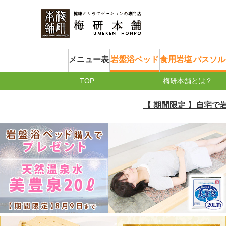
メニュー表
岩盤浴ベッド
食用岩塩
バスソル
TOP
梅研本舗とは？
【 期間限定 】自宅で岩盤浴