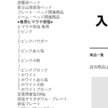
岩盤浴ベッド
富士山溶岩浴ベッド
プレート・ベッド関連商品
ドーム・ベッド関連商品
●食用ヒマラヤ岩塩●
ヒマラヤ岩塩 食用
├
ピンク
｜
├
ピンクパウダー
｜
├
ピンクあら塩
商品一覧
｜
├
ピンク小粒
｜
該当商品
└
ピンクブロック
└
ホワイト
├
ホワイトあら塩
├
ホワイト小粒
└
ホワイトブロック
災害用食塩100g
岩塩サラダボウル・プレート
岩塩プレート