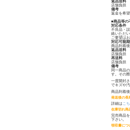
返品送料
店舗負担
備考
返金を希望
■商品等の
対応条件
不良品・誤
絡いただい
ご要望はお
対応可能期
商品到着後
返品送料
店舗負担
再送料
店舗負担
備考
同一商品の
す。その際
一度開封さ
でキズや汚
商品到着後
発送後の長
詳細は
こち
在庫切れ商
完売商品を
下さい。
領収書につ