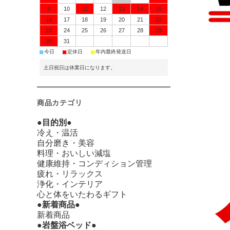
9
10
11
12
13
14
15
16
17
18
19
20
21
22
23
24
25
26
27
28
29
30
31
■
■
■
今日
定休日
年内最終発送日
土日祝日は休業日になります。
商品カテゴリ
●目的別●
冷え・温活
自分磨き・美容
料理・おいしい減塩
健康維持・コンディション管理
疲れ・リラックス
浄化・インテリア
心と体をいたわるギフト
●新着商品●
新着商品
●岩盤浴ベッド●