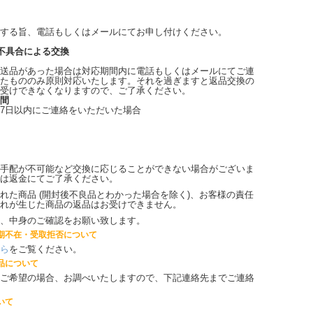
する旨、電話もしくはメールにてお申し付けください。
不具合による交換
送品があった場合は対応期間内に電話もしくはメールにてご連
たもののみ原則対応いたします。それを過ぎますと返品交換の
受けできなくなりますので、ご了承ください。
間
7日以内にご連絡をいただいた場合
手配が不可能など交換に応じることができない場合がございま
は返金にてご了承ください。
れた商品 (開封後不良品とわかった場合を除く)、お客様の責任
れが生じた商品の返品はお受けできません。
、中身のご確認をお願い致します。
期不在・受取拒否について
ら
をご覧ください。
品について
ご希望の場合、お調べいたしますので、下記連絡先までご連絡
いて