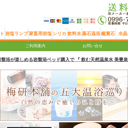
ト
岩塩ランプ
家畜用岩塩
シリカ
飲料水
薬石温浴
鑑賞石
水晶
ご利用案内
お問い合せ
が楽しめる岩盤浴ベッド購入で 『 飲む天然温泉水 美豊泉 20リッ