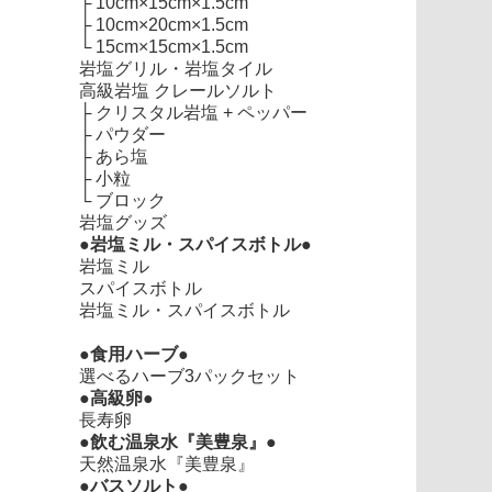
├
10cm×15cm×1.5cm
├
10cm×20cm×1.5cm
└
15cm×15cm×1.5cm
岩塩グリル・岩塩タイル
高級岩塩 クレールソルト
├
クリスタル岩塩 + ペッパー
├
パウダー
├
あら塩
├
小粒
└
ブロック
岩塩グッズ
●岩塩ミル・スパイスボトル●
岩塩ミル
スパイスボトル
岩塩ミル・スパイスボトル
●食用ハーブ●
選べるハーブ3パックセット
●高級卵●
長寿卵
●飲む温泉水『美豊泉』●
天然温泉水『美豊泉』
●バスソルト●