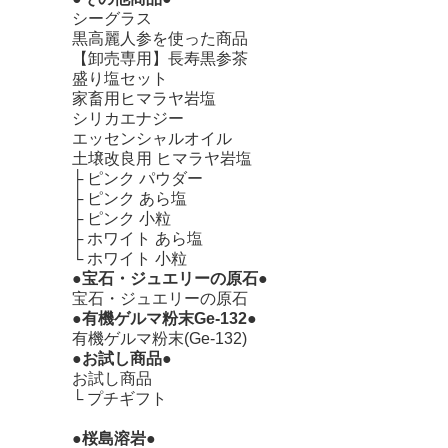
シーグラス
黒高麗人参を使った商品
【卸売専用】長寿黒参茶
盛り塩セット
家畜用ヒマラヤ岩塩
シリカエナジー
エッセンシャルオイル
土壌改良用 ヒマラヤ岩塩
├
ピンク パウダー
├
ピンク あら塩
├
ピンク 小粒
├
ホワイト あら塩
└
ホワイト 小粒
●宝石・ジュエリーの原石●
宝石・ジュエリーの原石
●有機ゲルマ粉末Ge-132●
有機ゲルマ粉末(Ge-132)
●お試し商品●
お試し商品
└
プチギフト
●桜島溶岩●