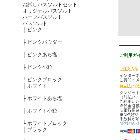
お試しバスソルトセット
オリジナルバスソルト
ハーブバスソルト
バスソルト
├
ピンク
｜
├
ピンクパウダー
｜
├
ピンクあら塩
ご利用ガ
｜
├
ピンク小粒
ご注文方法
｜
インターネ
└
ピンクブロック
ご質問・メ
├
ホワイト
お支払い方
｜
クレジット
（前払い・
├
ホワイトあら塩
ご利用いた
｜
※代金引換
※銀行振込
├
ホワイト小粒
※NP後払
｜
手数料が加
└
ホワイトブロック
NP後払い
├
ブラック
｜