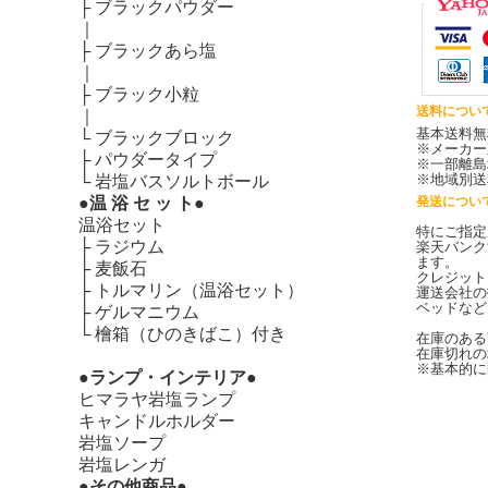
├
ブラックパウダー
｜
├
ブラックあら塩
｜
├
ブラック小粒
送料につい
｜
基本送料無
└
ブラックブロック
※メーカー
├
パウダータイプ
※一部離島
※地域別送
└
岩塩バスソルトボール
●温 浴 セ ッ ト●
発送につい
温浴セット
特にご指定
├
ラジウム
楽天バンク
ます。
├
麦飯石
クレジット
├
トルマリン（温浴セット）
運送会社の
ベッドなど
├
ゲルマニウム
└
檜箱（ひのきばこ）付き
在庫のある
在庫切れの
※基本的に
●ランプ・インテリア●
ヒマラヤ岩塩ランプ
キャンドルホルダー
岩塩ソープ
岩塩レンガ
●その他商品●