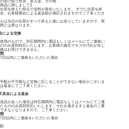
の受け取り拒否、未入金、その他
商品に関しまして】
出荷を終えた時点で送料が発生いたします。 すでに出荷を終
合、お客様都合による返金額が適応されますのでご了承くださ
ルは当日の出荷がすべて終えた後にお送りしていますので、実
間とは異なります。
合による交換
使用のもので、対応期間内に電話もしくはメールにてご連絡い
ののみ原則対応いたします。お客様の責任でキズや汚れが生じ
換はお受けできません。
間
7日以内にご連絡をいただいた場合
手配が不可能など交換に応じることができない場合がございま
は返金にてご了承ください。
不具合による返金
送品があった場合は対応期間内に電話もしくはメールにてご連
たもののみ原則対応いたします。それを過ぎますと返金のご要
できなくなりますので、ご了承ください。
間
7日以内にご連絡をいただいた場合
額