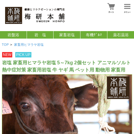
岩盤浴
岩 塩
家畜岩塩
有機ｹﾞﾙﾏ
薬石温浴
TOP
>
家畜用ヒマラヤ岩塩
NEW
PICK UP
岩塩 家畜用ヒマラヤ岩塩 5～7kg 2個セット アニマルソルト
熱中症対策 家畜用岩塩 牛 ヤギ 馬 ペット用 動物用 家畜用