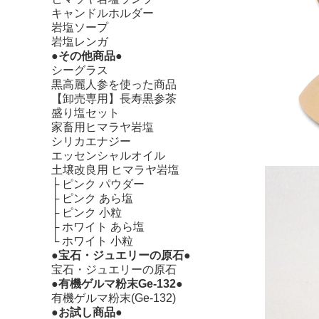
キャンドルホルダー
岩塩ソープ
岩塩レンガ
●その他商品●
シーグラス
黒高麗人参を使った商品
【卸売専用】長寿黒参茶
盛り塩セット
家畜用ヒマラヤ岩塩
シリカエナジー
エッセンシャルオイル
土壌改良用 ヒマラヤ岩塩
├
ピンク パウダー
├
ピンク あら塩
├
ピンク 小粒
├
ホワイト あら塩
└
ホワイト 小粒
●宝石・ジュエリーの原石●
宝石・ジュエリーの原石
●有機ゲルマ粉末Ge-132●
有機ゲルマ粉末(Ge-132)
●お試し商品●