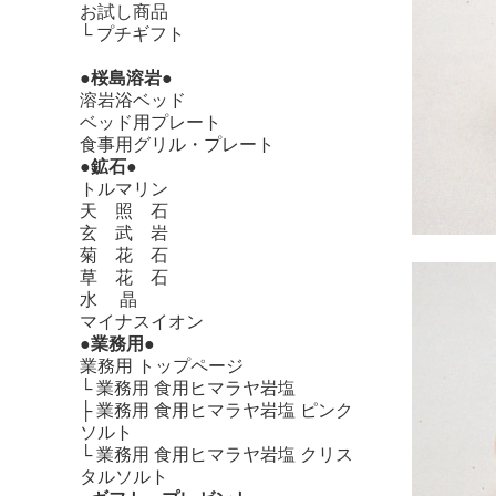
お試し商品
└
プチギフト
●桜島溶岩●
溶岩浴ベッド
ベッド用プレート
食事用グリル・プレート
●鉱石●
トルマリン
天 照 石
玄 武 岩
菊 花 石
草 花 石
水 晶
マイナスイオン
●業務用●
業務用 トップページ
└
業務用 食用ヒマラヤ岩塩
├
業務用 食用ヒマラヤ岩塩 ピンク
ソルト
└
業務用 食用ヒマラヤ岩塩 クリス
タルソルト