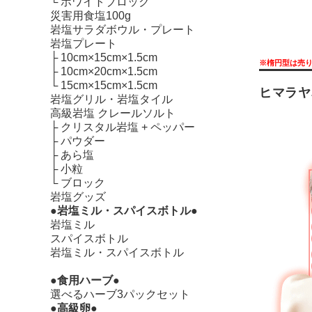
└
ホワイトブロック
災害用食塩100g
岩塩サラダボウル・プレート
岩塩プレート
├
10cm×15cm×1.5cm
※楕円型は売
├
10cm×20cm×1.5cm
└
15cm×15cm×1.5cm
ヒマラヤ
岩塩グリル・岩塩タイル
高級岩塩 クレールソルト
├
クリスタル岩塩 + ペッパー
├
パウダー
├
あら塩
├
小粒
└
ブロック
岩塩グッズ
●岩塩ミル・スパイスボトル●
岩塩ミル
スパイスボトル
岩塩ミル・スパイスボトル
●食用ハーブ●
選べるハーブ3パックセット
●高級卵●