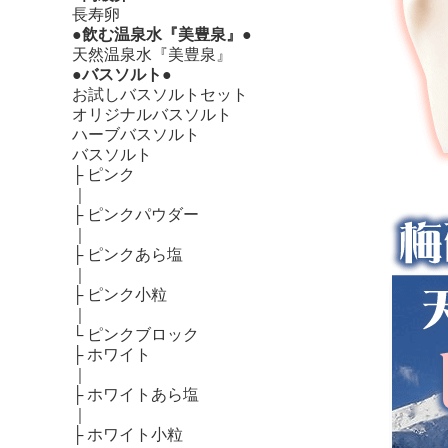
長寿卵
●飲む温泉水『美豊泉』●
天然温泉水『美豊泉』
●バスソルト●
お試しバスソルトセット
オリジナルバスソルト
ハーブバスソルト
バスソルト
├
ピンク
｜
├
ピンクパウダー
｜
├
ピンクあら塩
｜
├
ピンク小粒
｜
└
ピンクブロック
├
ホワイト
｜
├
ホワイトあら塩
｜
├
ホワイト小粒