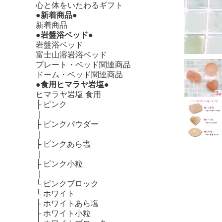
心と体をいたわるギフト
●新着商品●
新着商品
●岩盤浴ベッド●
岩盤浴ベッド
富士山溶岩浴ベッド
プレート・ベッド関連商品
ドーム・ベッド関連商品
●食用ヒマラヤ岩塩●
ヒマラヤ岩塩 食用
├
ピンク
｜
├
ピンクパウダー
｜
├
ピンクあら塩
｜
├
ピンク小粒
｜
└
ピンクブロック
└
ホワイト
├
ホワイトあら塩
├
ホワイト小粒