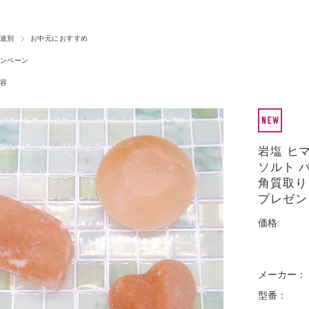
途別
お中元におすすめ
ンペーン
容
岩塩 ヒ
ソルト 
角質取り
プレゼン
価格:
メーカー：
型番：