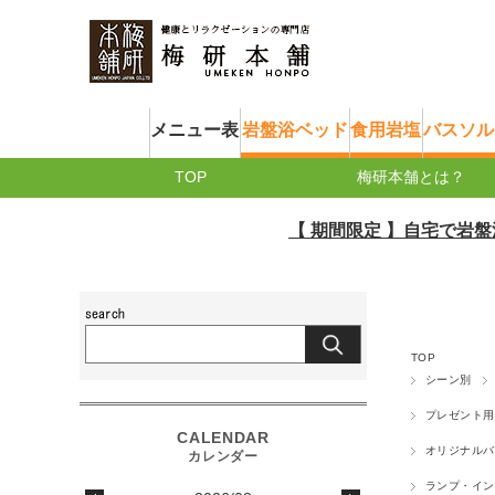
メニュー表
岩盤浴ベッド
食用岩塩
バスソル
TOP
梅研本舗とは？
【 期間限定 】自宅で岩盤浴が楽
TOP
シーン別
プレゼント用
オリジナルバ
ランプ・イン