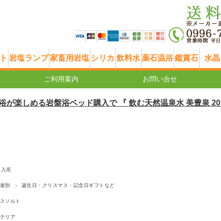
ト
岩塩ランプ
家畜用岩塩
シリカ
飲料水
薬石温浴
鑑賞石
水晶
ご利用案内
お問い合せ
しめる岩盤浴ベッド購入で 『 飲む天然温泉水 美豊泉 20リットル
入浴
途別
誕生日・クリスマス・記念日ギフトなど
スソルト
テリア