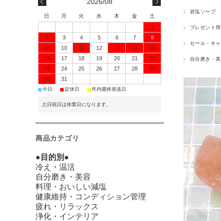
2026/08
岩塩ソープ
日
月
火
水
木
金
土
1
プレゼント用
2
3
4
5
6
7
8
セール・キャ
9
10
11
12
13
14
15
16
17
18
19
20
21
22
自分磨き・美
23
24
25
26
27
28
29
30
31
■
■
■
今日
定休日
年内最終発送日
土日祝日は休業日になります。
商品カテゴリ
●目的別●
冷え・温活
自分磨き・美容
料理・おいしい減塩
健康維持・コンディション管理
疲れ・リラックス
浄化・インテリア