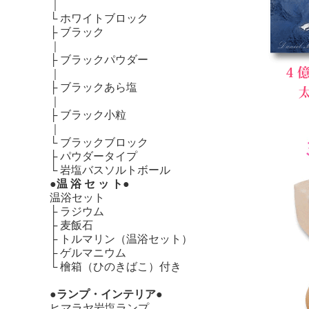
｜
└
ホワイトブロック
├
ブラック
｜
├
ブラックパウダー
｜
├
ブラックあら塩
｜
├
ブラック小粒
｜
└
ブラックブロック
├
パウダータイプ
└
岩塩バスソルトボール
●温 浴 セ ッ ト●
温浴セット
├
ラジウム
├
麦飯石
├
トルマリン（温浴セット）
├
ゲルマニウム
└
檜箱（ひのきばこ）付き
●ランプ・インテリア●
ヒマラヤ岩塩ランプ