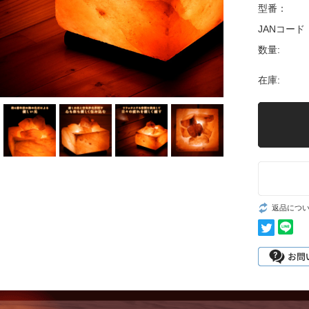
型番：
JANコード
数量:
在庫:
返品につ