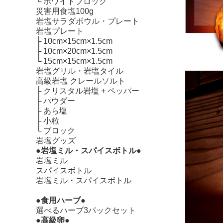
└
ホワイトブロック
災害用食塩100g
岩塩サラダボウル・プレート
岩塩プレート
├
10cm×15cm×1.5cm
├
10cm×20cm×1.5cm
└
15cm×15cm×1.5cm
岩塩グリル・岩塩タイル
高級岩塩 クレールソルト
├
クリスタル岩塩 + ペッパー
├
パウダー
├
あら塩
├
小粒
└
ブロック
岩塩グッズ
●岩塩ミル・スパイスボトル●
岩塩ミル
スパイスボトル
岩塩ミル・スパイスボトル
●食用ハーブ●
選べるハーブ3パックセット
●高級卵●