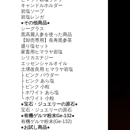
キャンドルホルダー
岩塩ソープ
岩塩レンガ
●その他商品●
シーグラス
黒高麗人参を使った商品
【卸売専用】長寿黒参茶
盛り塩セット
家畜用ヒマラヤ岩塩
シリカエナジー
エッセンシャルオイル
土壌改良用 ヒマラヤ岩塩
├
ピンク パウダー
├
ピンク あら塩
├
ピンク 小粒
├
ホワイト あら塩
└
ホワイト 小粒
●宝石・ジュエリーの原石●
宝石・ジュエリーの原石
●有機ゲルマ粉末Ge-132●
有機ゲルマ粉末(Ge-132)
●お試し商品●