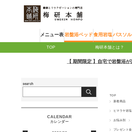
メニュー表
岩盤浴ベッド
食用岩塩
バスソル
TOP
梅研本舗とは？
【 期間限定 】自宅で岩盤浴が楽しめる岩
TOP
新着商品
ヒマラヤ岩塩
お悩み別
プレゼント金