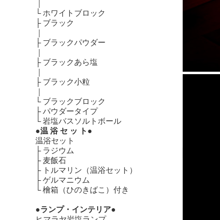
｜
└
ホワイトブロック
├
ブラック
｜
├
ブラックパウダー
｜
├
ブラックあら塩
｜
├
ブラック小粒
｜
└
ブラックブロック
├
パウダータイプ
└
岩塩バスソルトボール
●温 浴 セ ッ ト●
温浴セット
├
ラジウム
├
麦飯石
├
トルマリン（温浴セット）
├
ゲルマニウム
└
檜箱（ひのきばこ）付き
●ランプ・インテリア●
ヒマラヤ岩塩ランプ