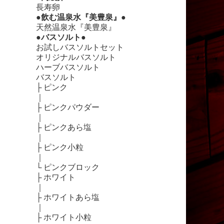
長寿卵
●飲む温泉水『美豊泉』●
天然温泉水『美豊泉』
●バスソルト●
お試しバスソルトセット
オリジナルバスソルト
ハーブバスソルト
バスソルト
├
ピンク
｜
├
ピンクパウダー
｜
├
ピンクあら塩
｜
├
ピンク小粒
｜
└
ピンクブロック
├
ホワイト
｜
├
ホワイトあら塩
｜
├
ホワイト小粒