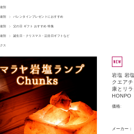
途別
途別
バレンタインプレゼントにおすすめ
途別
父の日 ギフト おすすめ 特集
途別
誕生日・クリスマス・記念日ギフトなど
クス
岩塩 岩
クエアチ
康とリラ
HONPO
価格:
メーカー：