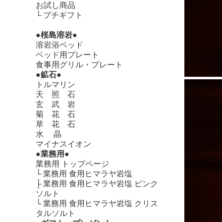
お試し商品
└
プチギフト
●桜島溶岩●
溶岩浴ベッド
ベッド用プレート
食事用グリル・プレート
●鉱石●
トルマリン
天 照 石
玄 武 岩
菊 花 石
草 花 石
水 晶
マイナスイオン
●業務用●
業務用 トップページ
└
業務用 食用ヒマラヤ岩塩
├
業務用 食用ヒマラヤ岩塩 ピンク
ソルト
└
業務用 食用ヒマラヤ岩塩 クリス
タルソルト