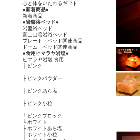
心と体をいたわるギフト
●新着商品●
新着商品
●岩盤浴ベッド●
岩盤浴ベッド
富士山溶岩浴ベッド
プレート・ベッド関連商品
ドーム・ベッド関連商品
●食用ヒマラヤ岩塩●
ヒマラヤ岩塩 食用
├
ピンク
｜
├
ピンクパウダー
｜
├
ピンクあら塩
｜
├
ピンク小粒
｜
└
ピンクブロック
└
ホワイト
├
ホワイトあら塩
├
ホワイト小粒