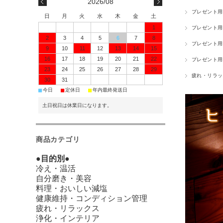
2026/08
プレゼント用
日
月
火
水
木
金
土
1
プレゼント用
2
3
4
5
6
7
8
プレゼント用
9
10
11
12
13
14
15
16
17
18
19
20
21
22
プレゼント用
23
24
25
26
27
28
29
疲れ・リラッ
30
31
■
■
■
今日
定休日
年内最終発送日
土日祝日は休業日になります。
商品カテゴリ
●目的別●
冷え・温活
自分磨き・美容
料理・おいしい減塩
健康維持・コンディション管理
疲れ・リラックス
浄化・インテリア