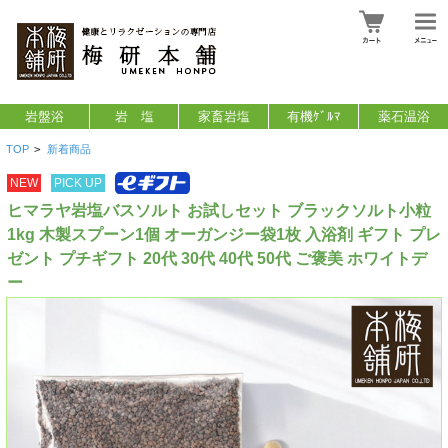
岩盤浴
岩 塩
家畜岩塩
有機ｹﾞﾙﾏ
薬石温浴
TOP
>
新着商品
NEW
PICK UP
ヒマラヤ岩塩バスソルト お試しセット ブラックソルト小粒
1kg 木製スプーン1個 オーガンジー袋1枚 入浴剤 ギフト プレ
ゼント プチギフト 20代 30代 40代 50代 ご褒美 ホワイトデ
ー