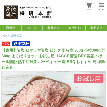
岩盤浴
岩 塩
家畜岩塩
有機ｹﾞﾙﾏ
薬石温浴
TOP
>
新着商品
NEW
【食用】岩塩 ヒマラヤ岩塩 ピンク あら塩 300g 小粒300g 計
600g よくばりセット お試し用 HACCP管理 BRC認証 ハラ
ール認証 熱中症対策 バーベキュー 塩 BBQ おすすめ 肉 海鮮
仕込み