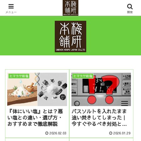
ヒマラヤ岩塩・岩盤浴ベッドなど鉱石の販売を通して10年先の健康と幸せを考
えるお店です。
メニュー
検索
ヒマラヤ岩塩
ヒマラヤ岩塩
『体にいい塩』とは？悪
バスソルトを入れたまま
い塩との違い・選び方・
追い焚きしてしまった｜
おすすめまで徹底解説
今すぐやるべき対処と再
発防止策
2026.02.03
2026.01.29