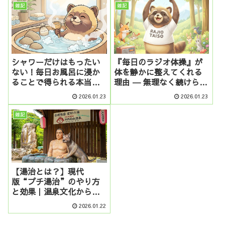
雑記
雑記
シャワーだけはもったい
『毎日のラジオ体操』が
ない！毎日お風呂に浸か
体を静かに整えてくれる
ることで得られる本当の
理由 ― 無理なく続けられ
効能とは？
る健康習慣としての価値
2026.01.23
2026.01.23
―
雑記
【湯治とは？】現代
版“プチ湯治”のやり方
と効果｜温泉文化から学
ぶ癒しの知恵を自宅でも
2026.01.22
再現する方法