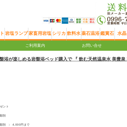
ト
岩塩ランプ
家畜用岩塩
シリカ
飲料水
薬石温浴
鑑賞石
水晶
ご利用案内
お問い合せ
楽しめる岩盤浴ベッド購入で 『 飲む天然温泉水 美豊泉 20リッ
ゼント
額別
額別
4,000円まで