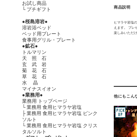
お試し商品
商品説明
└
プチギフト
●桜島溶岩●
ヒマラヤ岩塩の
溶岩浴ベッド
えます。 プレ
楽しみいただ
ベッド用プレート
食事用グリル・プレート
●鉱石●
トルマリン
天 照 石
玄 武 岩
菊 花 石
草 花 石
水 晶
マイナスイオン
●業務用●
他にもこん
業務用 トップページ
└
業務用 食用ヒマラヤ岩塩
├
業務用 食用ヒマラヤ岩塩 ピンク
ソルト
└
業務用 食用ヒマラヤ岩塩 クリス
タルソルト