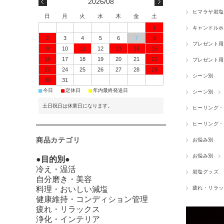
2026/08
ヒマラヤ岩塩
日
月
火
水
木
金
土
1
キャンドルホ
2
3
4
5
6
7
8
プレゼント用
9
10
11
12
13
14
15
16
17
18
19
20
21
22
プレゼント用
23
24
25
26
27
28
29
シーン別
30
31
■
■
■
今日
定休日
年内最終発送日
シーン別
土日祝日は休業日になります。
ヒーリング・
ヒーリング・
商品カテゴリ
お悩み別
お悩み別
●目的別●
冷え・温活
岩塩グッズ
自分磨き・美容
料理・おいしい減塩
疲れ・リラッ
健康維持・コンディション管理
疲れ・リラックス
浄化・インテリア