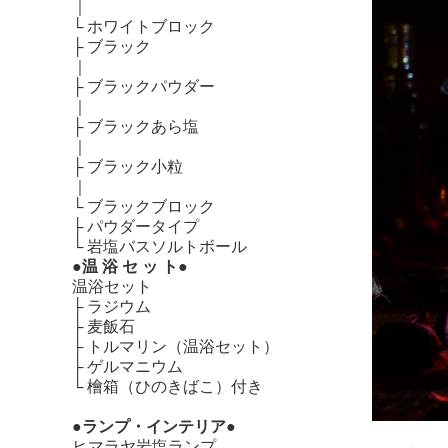
｜
└
ホワイトブロック
├
ブラック
｜
├
ブラックパウダー
｜
├
ブラックあら塩
｜
├
ブラック小粒
｜
└
ブラックブロック
├
パウダータイプ
└
岩塩バスソルトボール
●温 浴 セ ッ ト●
温浴セット
├
ラジウム
├
麦飯石
├
トルマリン（温浴セット）
├
ゲルマニウム
└
檜箱（ひのきばこ）付き
●ランプ・インテリア●
ヒマラヤ岩塩ランプ