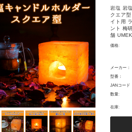
岩塩 岩
クエア型
イト用 
ント 梅
舗 UMEK
価格:
メーカー：
型番：
JANコード
数量:
在庫: