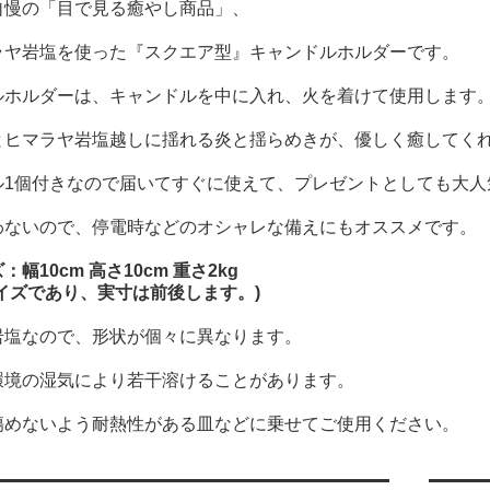
自慢の「目で見る癒やし商品」、
ラヤ岩塩を使った『スクエア型』キャンドルホルダーです。
ルホルダーは、キャンドルを中に入れ、火を着けて使用します
とヒマラヤ岩塩越しに揺れる炎と揺らめきが、優しく癒してく
ル1個付きなので届いてすぐに使えて、プレゼントとしても大人
わないので、停電時などのオシャレな備えにもオススメです。
幅10cm 高さ10cm 重さ2kg
イズであり、実寸は前後します。)
岩塩なので、形状が個々に異なります。
環境の湿気により若干溶けることがあります。
傷めないよう耐熱性がある皿などに乗せてご使用ください。