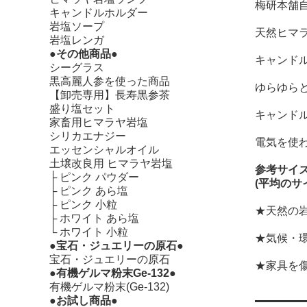
梅研本舗
キャンドルホルダー
岩塩ソープ
天然ヒマ
岩塩レンガ
●その他商品●
キャンド
シーグラス
黒高麗人参を使った商品
ゆらゆら
【卸売専用】長寿黒参茶
盛り塩セット
キャンド
家畜用ヒマラヤ岩塩
シリカエナジー
電気を使
エッセンシャルオイル
土壌改良用 ヒマラヤ岩塩
参考サイズ：
├
ピンク パウダー
(平均のサ
├
ピンク あら塩
├
ピンク 小粒
★天然の
├
ホワイト あら塩
└
ホワイト 小粒
★気候・
●宝石・ジュエリーの原石●
宝石・ジュエリーの原石
★家具を
●有機ゲルマ粉末Ge-132●
有機ゲルマ粉末(Ge-132)
●お試し商品●