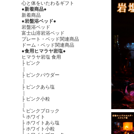
心と体をいたわるギフト
●新着商品●
新着商品
●岩盤浴ベッド●
岩盤浴ベッド
富士山溶岩浴ベッド
プレート・ベッド関連商品
ドーム・ベッド関連商品
●食用ヒマラヤ岩塩●
ヒマラヤ岩塩 食用
├
ピンク
｜
├
ピンクパウダー
｜
├
ピンクあら塩
｜
├
ピンク小粒
｜
└
ピンクブロック
└
ホワイト
├
ホワイトあら塩
├
ホワイト小粒