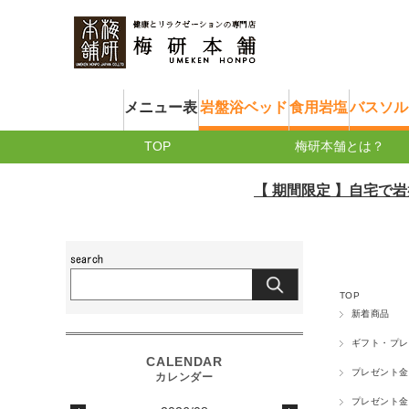
メニュー表
岩盤浴ベッド
食用岩塩
バスソル
TOP
梅研本舗とは？
【 期間限定 】自宅で岩盤浴が
TOP
新着商品
ギフト・プレ
プレゼント金
プレゼント金