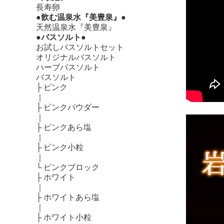
長寿卵
●飲む温泉水『美豊泉』●
天然温泉水『美豊泉』
●バスソルト●
お試しバスソルトセット
オリジナルバスソルト
ハーブバスソルト
バスソルト
├
ピンク
｜
├
ピンクパウダー
｜
├
ピンクあら塩
｜
├
ピンク小粒
｜
└
ピンクブロック
├
ホワイト
｜
├
ホワイトあら塩
｜
├
ホワイト小粒