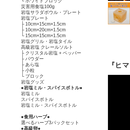
└
ホワイトブロック
災害用食塩100g
岩塩サラダボウル・プレート
岩塩プレート
├
10cm×15cm×1.5cm
├
10cm×20cm×1.5cm
└
15cm×15cm×1.5cm
岩塩グリル・岩塩タイル
高級岩塩 クレールソルト
├
クリスタル岩塩 + ペッパー
├
パウダー
『ヒマ
├
あら塩
├
小粒
└
ブロック
岩塩グッズ
●岩塩ミル・スパイスボトル●
岩塩ミル
スパイスボトル
岩塩ミル・スパイスボトル
●食用ハーブ●
選べるハーブ3パックセット
●高級卵●