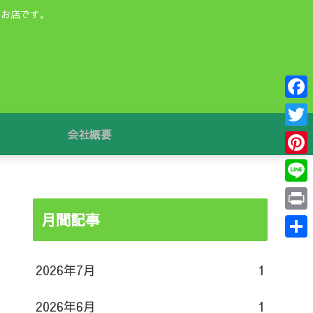
るお店です。
F
a
会社概要
T
c
w
P
e
i
i
L
b
t
n
i
月間記事
o
P
t
t
n
o
r
e
共
e
e
k
i
2026年7月
1
r
有
r
n
e
2026年6月
1
t