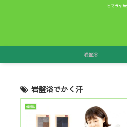
ヒマラヤ岩
岩盤浴
岩盤浴でかく汗
岩盤浴