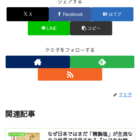
b
r
st
シェアする
o
X
Facebook
はてブ
o
k
LINE
コピー
ケミ子をフォローする
ケミ子
関連記事
なぜ日本ではまだ「精製塩」が主流な
ヒマラヤ岩塩