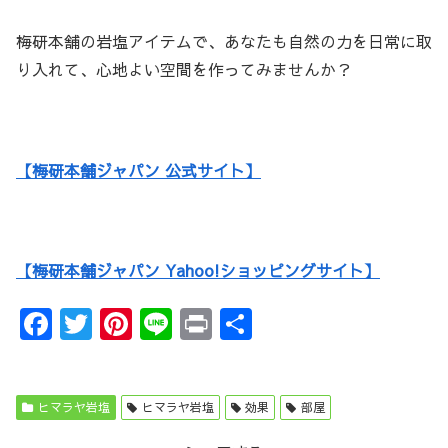
梅研本舗の岩塩アイテムで、あなたも自然の力を日常に取
り入れて、心地よい空間を作ってみませんか？
【梅研本舗ジャパン 公式サイト】
【梅研本舗ジャパン Yahoo!ショッピングサイト】
F
T
Pi
Li
Pr
共
a
w
nt
n
in
有
c
it
er
e
t
e
te
e
ヒマラヤ岩塩
ヒマラヤ岩塩
効果
部屋