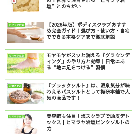
の？世界で注目される“ヒマラヤ岩
塩”とのちがい
【2026年版】ボディスクラブおすす
ヒマラヤ岩塩
め完全ガイド｜選び方・使い方・自宅
でできる本格ケアまで徹底解説
モヤモヤがスッと消える『グラウンデ
ヒマラヤ岩塩
ィング』のやり方と効果｜日常にあ
る“地に足をつける”習慣
『ブラックソルト』は、温泉気分が味
お勧め商品
わえるバスソルトとして梅研本舗で人
気の商品です！
美容師も注目！塩スクラブで頭皮デト
ヒマラヤ岩塩
ックス｜ヒマラヤ岩塩ピンクソルトの
力